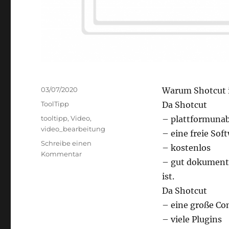
Veröffentlicht
03/07/2020
Warum Shotcut i
am
Kategorien
ToolTipp
Da Shotcut
Schlagwörter
tooltipp
,
Video
,
– plattformuna
video_bearbeitung
– eine freie Sof
Schreibe einen
– kostenlos
zu
Kommentar
– gut dokument
Videobearbeitung
mit
ist.
Shotcut
Da Shotcut
– eine große C
– viele Plugins