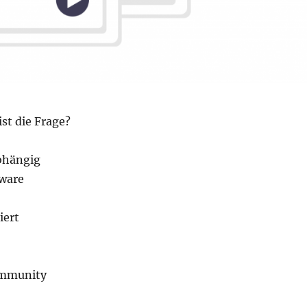
st die Frage?
bhängig
tware
iert
ommunity