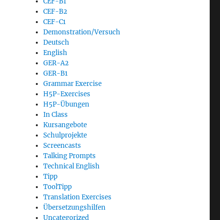
CEF-B1
CEF-B2
CEF-C1
Demonstration/Versuch
Deutsch
English
GER-A2
GER-B1
Grammar Exercise
H5P-Exercises
H5P-Übungen
In Class
Kursangebote
Schulprojekte
Screencasts
Talking Prompts
Technical English
Tipp
ToolTipp
Translation Exercises
Übersetzungshilfen
Uncategorized