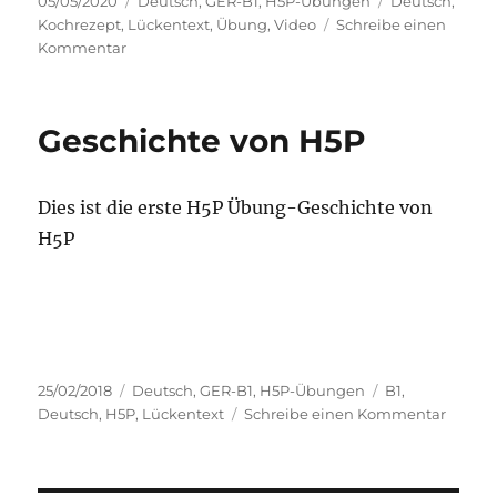
Veröffentlicht
Kategorien
Schlagwörter
05/05/2020
Deutsch
,
GER-B1
,
H5P-Übungen
Deutsch
,
am
Kochrezept
,
Lückentext
,
Übung
,
Video
Schreibe einen
zu
Kommentar
Spaghetti
Bolognese
Geschichte von H5P
Dies ist die erste H5P Übung-Geschichte von
H5P
Veröffentlicht
Kategorien
Schlagwörter
25/02/2018
Deutsch
,
GER-B1
,
H5P-Übungen
B1
,
am
zu
Deutsch
,
H5P
,
Lückentext
Schreibe einen Kommentar
Geschi
von
H5P