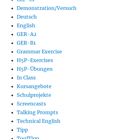
Demonstration/Versuch
Deutsch
English
GER-A2
GER-B1
Grammar Exercise
H5P-Exercises
H5P-Übungen
In Class
Kursangebote
Schulprojekte
Screencasts
Talking Prompts
Technical English
Tipp
ToolTipp