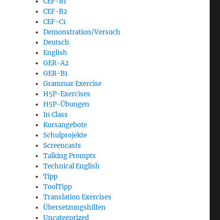
CEF-B1
CEF-B2
CEF-C1
Demonstration/Versuch
Deutsch
English
GER-A2
GER-B1
Grammar Exercise
H5P-Exercises
H5P-Übungen
In Class
Kursangebote
Schulprojekte
Screencasts
Talking Prompts
Technical English
Tipp
ToolTipp
Translation Exercises
Übersetzungshilfen
Uncategorized