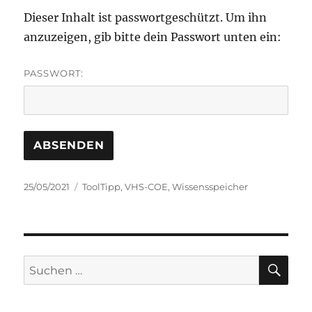
Dieser Inhalt ist passwortgeschützt. Um ihn
anzuzeigen, gib bitte dein Passwort unten ein:
PASSWORT:
Veröffentlicht
Kategorien
25/05/2021
ToolTipp
,
VHS-COE
,
Wissensspeicher
am
SU
Suche
nach: