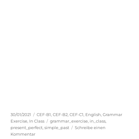
Veröffentlicht
Kategorien
30/01/2021
CEF-B1
,
CEF-B2
,
CEF-C1
,
English
,
Grammar
am
Schlagwörter
Exercise
,
In Class
grammar_exercise
,
in_class
,
present_perfect
,
simple_past
Schreibe einen
zu
Kommentar