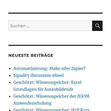
Grammar
ex:
present
perfect
vs.
SU
Suche
simple
nach:
past
vs.
present
perfect
progressive
NEUESTE BEITRÄGE
Automatisierung: Make oder Zapier?
Equality discussion wheel
Geschützt: Wissensspeicher: Excel
Grundlagen für Auszubildende
Geschützt: Wissensspeicher der ZOOM
Anwenderschulung
Geschützt: Wissensspeicher: H5P Kurs