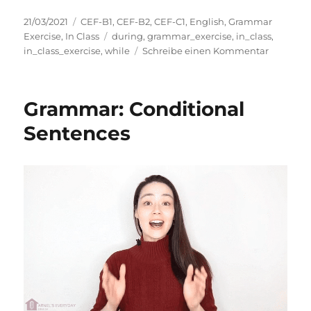
Veröffentlicht
Kategorien
21/03/2021
CEF-B1
,
CEF-B2
,
CEF-C1
,
English
,
Grammar
am
Schlagwörter
Exercise
,
In Class
during
,
grammar_exercise
,
in_class
,
zu
in_class_exercise
,
while
Schreibe einen Kommentar
Grammar
While
or
Grammar: Conditional
During
Sentences