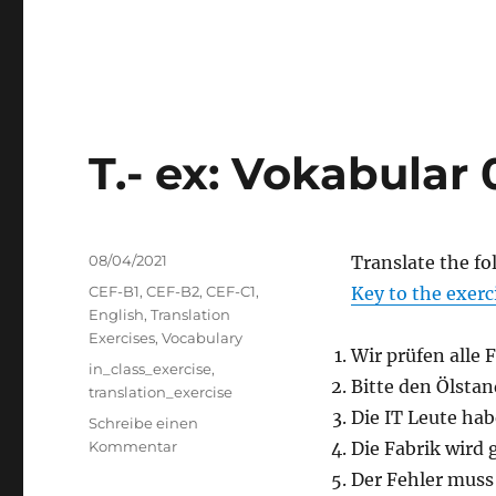
T.- ex: Vokabular 
Veröffentlicht
08/04/2021
Translate the fo
am
Kategorien
CEF-B1
,
CEF-B2
,
CEF-C1
,
Key to the exerc
English
,
Translation
Exercises
,
Vocabulary
Wir prüfen alle 
Schlagwörter
in_class_exercise
,
Bitte den Ölstan
translation_exercise
Die IT Leute ha
Schreibe einen
zu
Kommentar
Die Fabrik wird
T.-
Der Fehler muss 
ex: