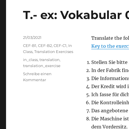
T.- ex: Vokabular 
Veröffentlicht
21/03/2021
Translate the fo
am
Kategorien
CEF-B1
,
CEF-B2
,
CEF-C1
,
In
Key to the exerc
Class
,
Translation Exercises
Schlagwörter
in_class
,
translation
,
Stellen Sie bitte
translation_exercise
In der Fabrik fi
Schreibe einen
Die Informations
zu
Kommentar
T.-
Der Kredit wird 
ex:
Ich fasse für di
Vokabular
Die Kontrolleinhe
02/21
Das angebotene O
Die Maschine ist
dem Vordersitz.