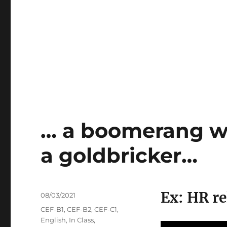
… a boomerang wo
a goldbricker…
Ex: HR re
Veröffentlicht
08/03/2021
am
Kategorien
CEF-B1
,
CEF-B2
,
CEF-C1
,
English
,
In Class
,