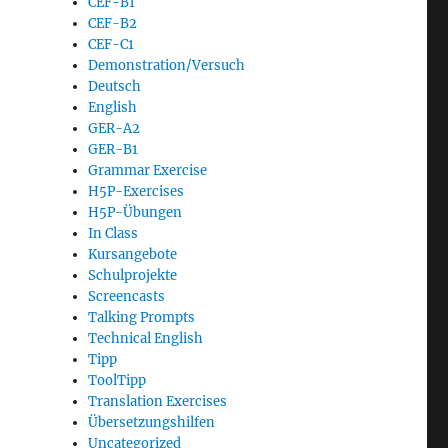
CEF-B1
CEF-B2
CEF-C1
Demonstration/Versuch
Deutsch
English
GER-A2
GER-B1
Grammar Exercise
H5P-Exercises
H5P-Übungen
In Class
Kursangebote
Schulprojekte
Screencasts
Talking Prompts
Technical English
Tipp
ToolTipp
Translation Exercises
Übersetzungshilfen
Uncategorized