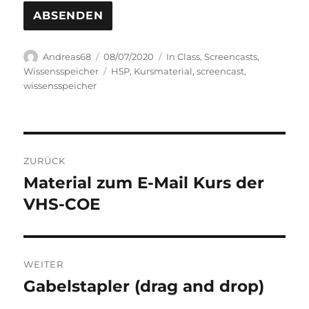
Autor
Veröffentlicht
Kategorien
Andreas68
08/07/2020
In Class
,
Screencasts
,
am
Schlagwörter
Wissensspeicher
H5P
,
Kursmaterial
,
screencast
,
wissensspeicher
Beitragsnavigation
ZURÜCK
Material zum E-Mail Kurs der
Vorheriger
Beitrag:
VHS-COE
WEITER
Gabelstapler (drag and drop)
Nächster
Beitrag: