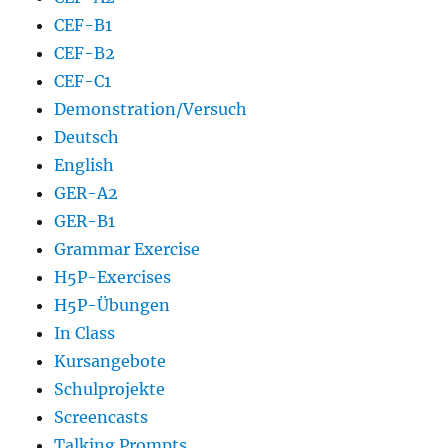
CEF-B1
CEF-B2
CEF-C1
Demonstration/Versuch
Deutsch
English
GER-A2
GER-B1
Grammar Exercise
H5P-Exercises
H5P-Übungen
In Class
Kursangebote
Schulprojekte
Screencasts
Talking Prompts