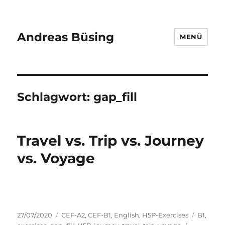
Andreas Büsing
MENÜ
Schlagwort:
gap_fill
Travel vs. Trip vs. Journey
vs. Voyage
Veröffentlicht
Kategorien
Schlagw
27/07/2020
CEF-A2
,
CEF-B1
,
English
,
H5P-Exercises
B1
,