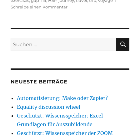
am
exercises
,
gap_fill
,
H5P
,
journey
,
travel
,
trip
,
voyage
zu
Schreibe einen Kommentar
Travel
vs.
Trip
vs.
Journey
SU
Suche
vs.
nach:
Voyage
NEUESTE BEITRÄGE
Automatisierung: Make oder Zapier?
Equality discussion wheel
Geschützt: Wissensspeicher: Excel
Grundlagen für Auszubildende
Geschützt: Wissensspeicher der ZOOM