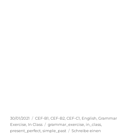
Veröffentlicht
Kategorien
30/01/2021
CEF-B1
,
CEF-B2
,
CEF-C1
,
English
,
Grammar
am
Schlagwörter
Exercise
,
In Class
grammar_exercise
,
in_class
,
present_perfect
,
simple_past
Schreibe einen