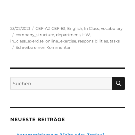
Veröffentlicht
Kategorien
23/02/2021
CEF-A2
,
CEF-B1
,
English
,
In Class
,
Vocabulary
am
Schlagwörter
company_structure
,
departmens
,
HW
,
in_class_exercise
,
online_exercise
,
responsibilities
,
tasks
zu
Schreibe einen Kommentar
Exercise:
Company
Departments
and
their
SU
Suche
Tasks
nach:
NEUESTE BEITRÄGE