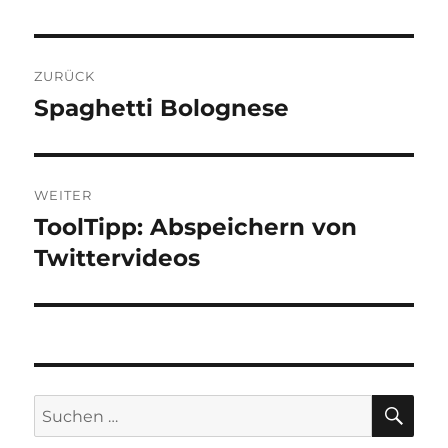
Beitragsnavigation
ZURÜCK
Spaghetti Bolognese
Vorheriger
Beitrag:
WEITER
ToolTipp: Abspeichern von
Nächster
Beitrag:
Twittervideos
SU
Suche
nach: