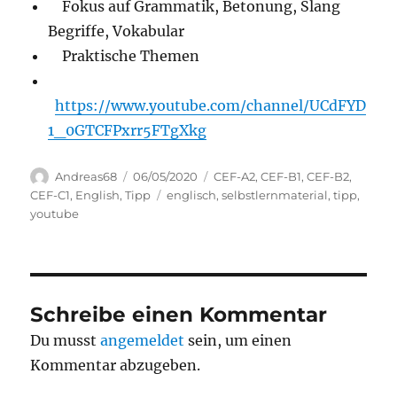
Fokus auf Grammatik, Betonung, Slang
Begriffe, Vokabular
Praktische Themen
https://www.youtube.com/channel/UCdFYD
1_0GTCFPxrr5FTgXkg
Autor
Veröffentlicht
Kategorien
Andreas68
06/05/2020
CEF-A2
,
CEF-B1
,
CEF-B2
,
am
Schlagwörter
CEF-C1
,
English
,
Tipp
englisch
,
selbstlernmaterial
,
tipp
,
youtube
Schreibe einen Kommentar
Du musst
angemeldet
sein, um einen
Kommentar abzugeben.