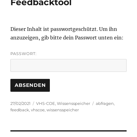
Feedbacktool
Dieser Inhalt ist passwortgeschützt. Um ihn
anzuzeigen, gib bitte dein Passwort unten ein:
PASSWORT:
Veröffentlicht
Kategorien
Schlagwörter
27/02/2021
VHS-COE
,
Wissensspeicher
abfragen
,
am
feedback
,
vhscoe
,
wissensspeicher