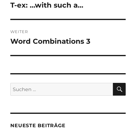
T-ex: …with such a…
Vorheriger
Beitrag:
WEITER
Word Combinations 3
Nächster
Beitrag:
SU
Suche
nach:
NEUESTE BEITRÄGE