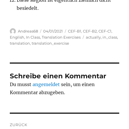
Diese Region ist eigentlich ziemlich dicht
besiedelt.
Autor
Veröffentlicht
Kategorien
Andreas68
04/01/2021
CEF-B1
,
CEF-B2
,
CEF-C1
,
am
Schlagwörter
English
,
In Class
,
Translation Exercises
actually
,
in_class
,
translation
,
translation_exercise
Schreibe einen Kommentar
Du musst
angemeldet
sein, um einen
Kommentar abzugeben.
Beitragsnavigation
ZURÜCK