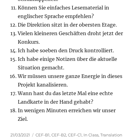
Können Sie einfaches Lesematerial in
englischer Sprache empfehlen?
Die Direktion sitzt in der obersten Etage.
Vielen kleineren Geschäften droht jetzt der
Konkurs.
Ich habe soeben den Druck kontrolliert.
Ich habe einige Notizen über die aktuelle
Situation gemacht.
Wir müssen unsere ganze Energie in dieses
Projekt kanalisieren.
Wann hast du das letzte Mal eine echte
Landkarte in der Hand gehabt?
In wenigen Minuten erreichen wir unser
Ziel.
Veröffentlicht
Kategorien
21/03/2021
CEF-B1
,
CEF-B2
,
CEF-C1
,
In Class
,
Translation