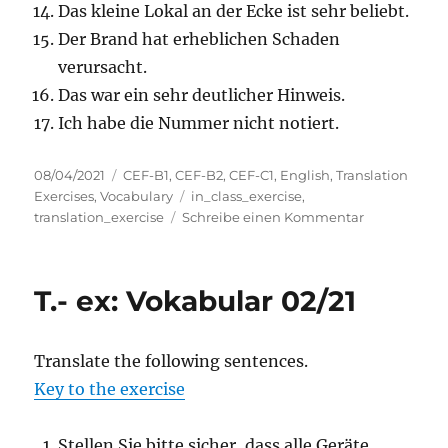
Das kleine Lokal an der Ecke ist sehr beliebt.
Der Brand hat erheblichen Schaden
verursacht.
Das war ein sehr deutlicher Hinweis.
Ich habe die Nummer nicht notiert.
Veröffentlicht
Kategorien
08/04/2021
CEF-B1
,
CEF-B2
,
CEF-C1
,
English
,
Translation
am
Schlagwörter
Exercises
,
Vocabulary
in_class_exercise
,
zu
translation_exercise
Schreibe einen Kommentar
T.-
ex:
Vokabular
T.- ex: Vokabular 02/21
03/21
Translate the following sentences.
Key to the exercise
Stellen Sie bitte sicher, dass alle Geräte