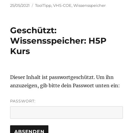
Veröffentlicht
Kategorien
25/05/2021
ToolTipp
,
VHS-COE
,
Wissensspeicher
am
Geschützt:
Wissensspeicher: H5P
Kurs
Dieser Inhalt ist passwortgeschützt. Um ihn
anzuzeigen, gib bitte dein Passwort unten ein:
PASSWORT: