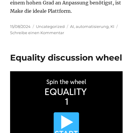
einem hohen Grad an Anpassung benötigst, ist
Make die ideale Plattform.
Veröffentlicht
Kategorien
Schlagwörter
15/08/2024
Uncategorized
AI
,
automatisierung
,
KI
am
zu
Schreibe einen Kommentar
Automatisierung:
Make
oder
Equality discussion wheel
Zapier?