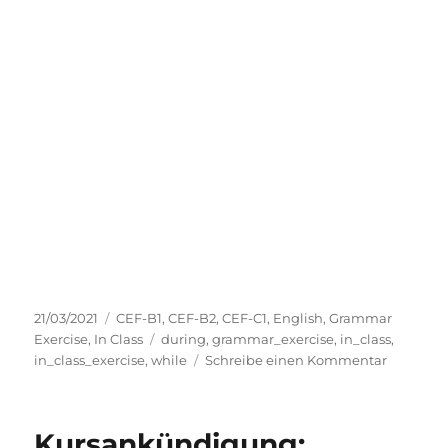
Veröffentlicht
Kategorien
21/03/2021
CEF-B1
,
CEF-B2
,
CEF-C1
,
English
,
Grammar
am
Schlagwörter
Exercise
,
In Class
during
,
grammar_exercise
,
in_class
,
zu
in_class_exercise
,
while
Schreibe einen Kommentar
Grammar
While
or
Kursankündigung:
During