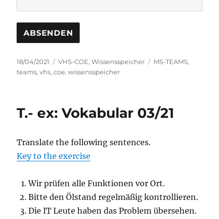
Veröffentlicht
Kategorien
Schlagwörter
18/04/2021
VHS-COE
,
Wissensspeicher
MS-TEAMS
,
am
teams
,
vhs_coe
,
wissensspeicher
T.- ex: Vokabular 03/21
Translate the following sentences.
Key to the exercise
Wir prüfen alle Funktionen vor Ort.
Bitte den Ölstand regelmäßig kontrollieren.
Die IT Leute haben das Problem übersehen.