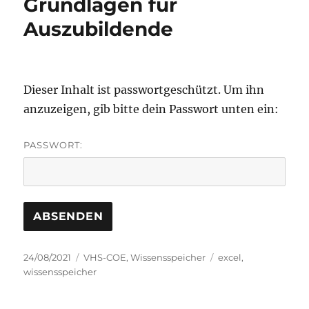
Grundlagen für
Auszubildende
Dieser Inhalt ist passwortgeschützt. Um ihn
anzuzeigen, gib bitte dein Passwort unten ein:
PASSWORT:
Veröffentlicht
Kategorien
Schlagwörter
24/08/2021
VHS-COE
,
Wissensspeicher
excel
,
am
wissensspeicher