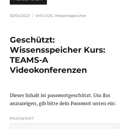
Veröffentlicht
Kategorien
30/04/2021
VHS-COE
,
Wissensspeicher
am
Geschützt:
Wissensspeicher Kurs:
TEAMS-A
Videokonferenzen
Dieser Inhalt ist passwortgeschützt. Um ihn
anzuzeigen, gib bitte dein Passwort unten ein:
PASSWORT: